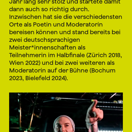
Jahr lang sehr stolz und startete damit
dann auch so richtig durch.
Inzwischen hat sie die verschiedensten
Orte als Poetin und Moderatorin
bereisen können und stand bereits bei
zwei deutschsprachigen
Meister*innenschaften als
Teilnehmerin im Halbfinale (Zürich 2018,
Wien 2022) und bei zwei weiteren als
Moderatorin auf der Bühne (Bochum
2023, Bielefeld 2024).