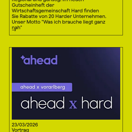
Gutscheinheft der
Wirtschaftsgemeinschaft Hard finden
Sie Rabatte von 20 Harder Unternehmen.
Unser Motto "Was ich brauche liegt ganz
nah"
23/03/2026
Vortrag