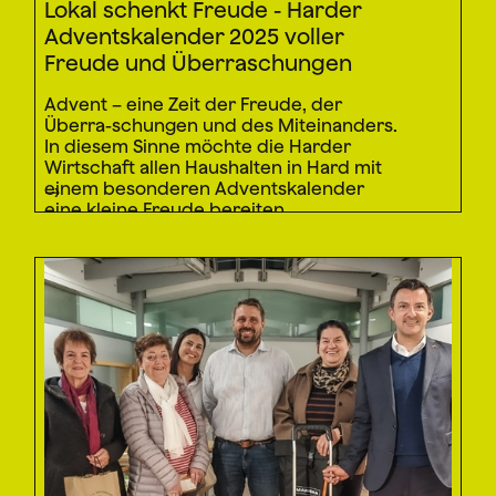
Lokal schenkt Freude - Harder
Adventskalender 2025 voller
Freude und Überraschungen
Advent – eine Zeit der Freude, der
Überra-schungen und des Miteinanders.
In diesem Sinne möchte die Harder
Wirtschaft allen Haushalten in Hard mit
einem besonderen Adventskalender
eine kleine Freude bereiten.