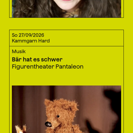
So 27/09/2026
Kammgarn Hard
Musik
Bär hat es schwer
Figurentheater Pantaleon