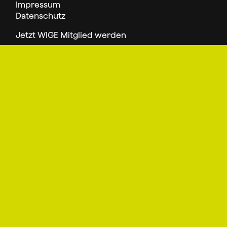
Impressum
Datenschutz
Jetzt WIGE Mitglied werden
Folge uns
facebook
instagram
Seite weiterempfehlen
mail
facebook
twitter