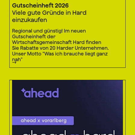
Gutscheinheft 2026
Viele gute Gründe in Hard
einzukaufen
Regional und günstig! Im neuen
Gutscheinheft der
Wirtschaftsgemeinschaft Hard finden
Sie Rabatte von 20 Harder Unternehmen.
Unser Motto "Was ich brauche liegt ganz
nah"