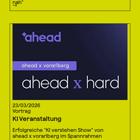
nah"
23/03/2026
Vortrag
KI Veranstaltung
Erfolgreiche "KI verstehen Show" von
ahead x vorarlberg im Spannrahmen